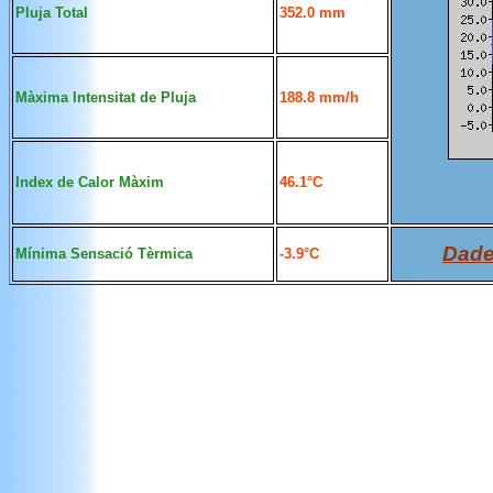
Pluja Total
352.0 mm
Màxima Intensitat de Pluja
188.8 mm/h
Index de Calor Màxim
46.1°C
Dade
Mínima Sensació Tèrmica
-3.9°C