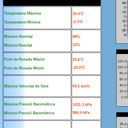
Temperatura Màxima
39.4°C
-2.3°C
Tem
peratura Mínima
Màxima
Humitat
98%
12%
Mínima
Humitat
Pu
nt de Rosada Màxim
25.6°C
-10.0°C
Punt de Rosada Mínim
Màxima Velocitat de Vent
69.2 km/h
Màxima Pressió
Baromètrica
1031.3 hPa
984.4 hPa
Mínima Pressió
Baromètrica