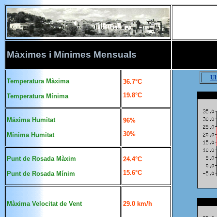
Màximes i Mínimes Mensuals
Ul
Temperatura Màxima
36.7°C
19.8°C
Temperatura Mínima
Máxima Humitat
96%
30%
Mínima
Humitat
Punt de Rosada Màxim
24.4°C
15.6°C
Punt de Rosada Mínim
Màxima Velocitat de Vent
29.0 km/h